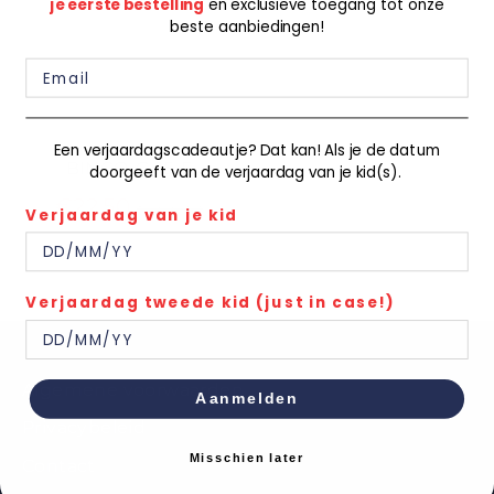
je eerste bestelling
en exclusieve toegang tot onze
beste aanbiedingen!
Een verjaardagscadeautje? Dat kan! Als je de datum
BINGO-G-15-F
doorgeeft van de verjaardag van je kid(s).
Normale
€22,50
€44,99
Verjaardag van je kid
prijs
Verjaardag tweede kid (just in case!)
Algemene voorwaarden
Aanmelden
Privacybeleid
Misschien later
Contact